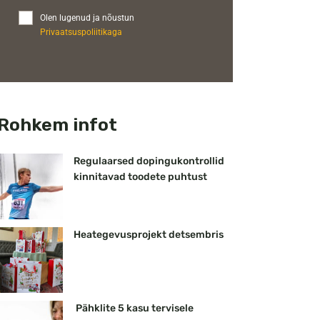
Olen lugenud ja nõustun
Privaatsuspoliitikaga
Rohkem infot
Regulaarsed dopingukontrollid
kinnitavad toodete puhtust
Heategevusprojekt detsembris
Pähklite 5 kasu tervisele