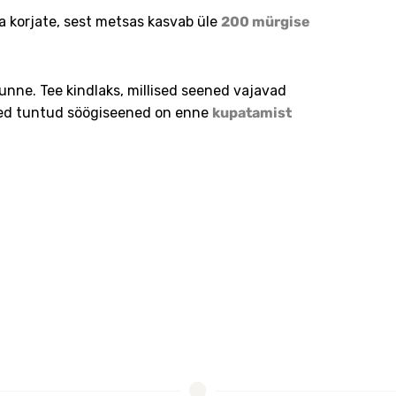
a korjate, sest metsas kasvab üle
200 mürgise
tunne. Tee kindlaks, millised seened vajavad
ned tuntud söögiseened on enne
kupatamist