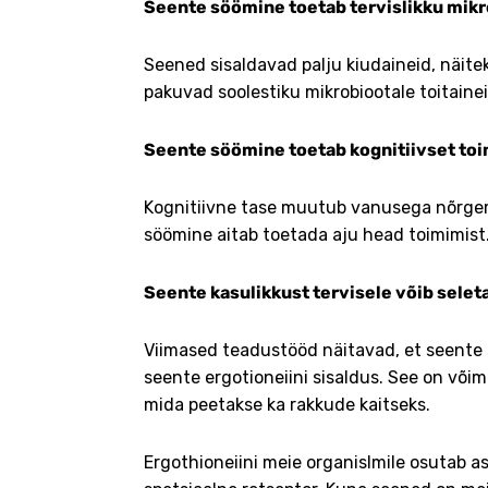
Seente söömine toetab tervislikku mikr
Seened sisaldavad palju kiudaineid, näite
pakuvad soolestiku mikrobiootale toitaine
Seente söömine toetab kognitiivset toi
Kognitiivne tase muutub vanusega nõrgem
söömine aitab toetada aju head toimimist
Seente kasulikkust tervisele võib sele
Viimased teadustööd näitavad, et seente 
seente ergotioneiini sisaldus. See on või
mida peetakse ka rakkude kaitseks.
Ergothioneiini meie organislmile osutab as