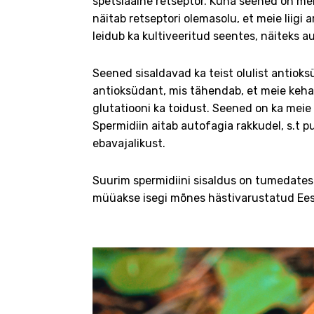
spetsiaalne retseptor. Kuna seened on meie
näitab retseptori olemasolu, et meie liigi
leidub ka kultiveeritud seentes, näiteks a
Seened sisaldavad ka teist olulist antioks
antioksüdant, mis tähendab, et meie keha i
glutatiooni ka toidust. Seened on ka meie t
Spermidiin aitab autofagia rakkudel, s.t
ebavajalikust.
Suurim spermidiini sisaldus on tumedates 
müüakse isegi mõnes hästivarustatud Ees