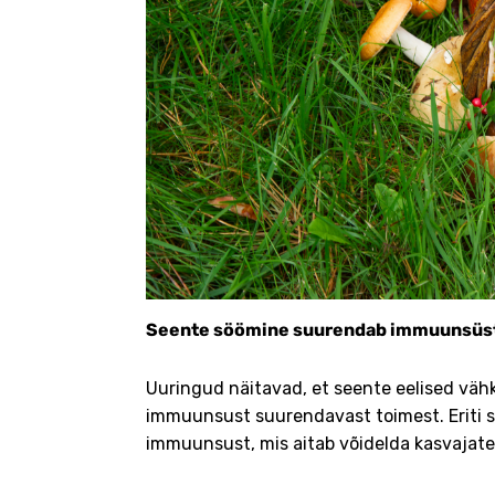
Seente söömine suurendab immuunsüs
Uuringud näitavad, et seente eelised vä
immuunsust suurendavast toimest. Eriti s
immuunsust, mis aitab võidelda kasvajate