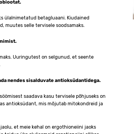
obiootat.
ks ülalnimetatud betagluaani. Kiudained
id, muutes selle tervisele soodsamaks.
mimist.
aks. Uuringutest on selgunud, et seente
.
tada nendes sisalduvate antioksüdantidega.
söömisest saadava kasu tervisele põhjuseks on
mas antioksüdant, mis mõjutab mitokondreid ja
jaolu, et meie kehal on ergothioneiini jaoks