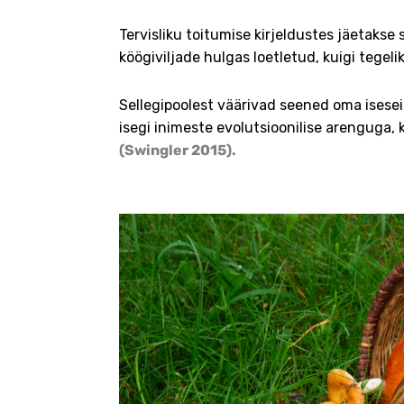
Tervisliku toitumise kirjeldustes jäetakse
köögiviljade hulgas loetletud, kuigi tegeliku
Sellegipoolest väärivad seened oma isese
isegi inimeste evolutsioonilise arenguga, 
(Swingler 2015)
.