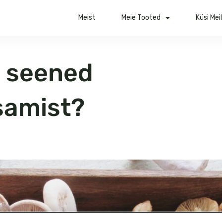
Meist
Meie Tooted
Küsi Mei
d seened
isamist?