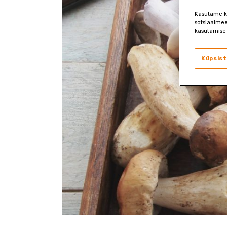
Kasutame kü
sotsiaalmee
kasutamise 
Küpsist