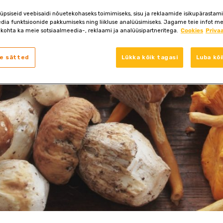
psiseid veebisaidi nõuetekohaseks toimimiseks, sisu ja reklaamide isikupärastami
dia funktsioonide pakkumiseks ning liikluse analüüsimiseks. Jagame teie infot me
kohta ka meie sotsiaalmeedia-, reklaami ja analüüsipartneritega.
Cookies
Priva
e sätted
Lükka kõik tagasi
Luba kõi