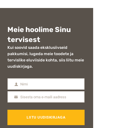
Meie hoolime Sinu
tervisest
Kui soovid saada eksklusiivseid
pakkumisi, lugeda meie toodete ja
tervislike eluviiside kohta, siis liitu meie
uudiskirjaga.
Nimi
Nimi
Sisesta oma e-maili aadress
Email
LIITU UUDISKIRJAGA