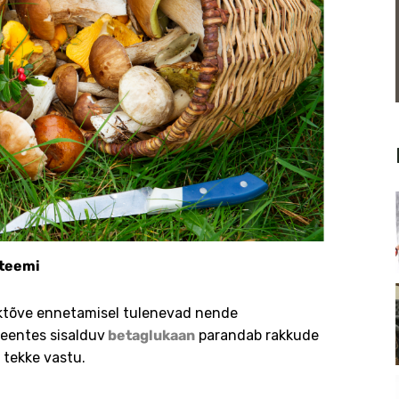
teemi
hktõve ennetamisel tulenevad nende
eentes sisalduv
betaglukaan
parandab rakkude
 tekke vastu.