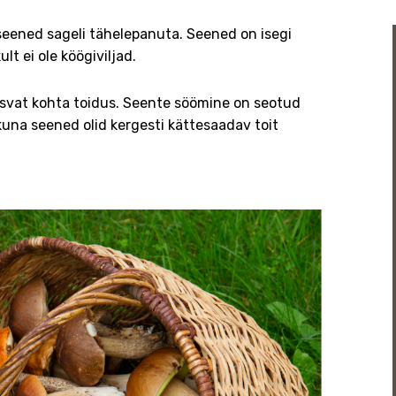
 seened sageli tähelepanuta. Seened on isegi
lt ei ole köögiviljad.
isvat kohta toidus. Seente söömine on seotud
kuna seened olid kergesti kättesaadav toit