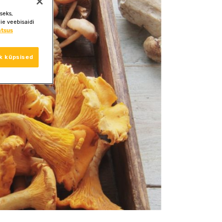
seks,
ie veebisaidi
atsus
k küpsised