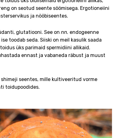
 toidus üks olulisemaid ergotioneiini allikas,
 areng on seotud seente söömisega. Ergotioneiini
usterservikus ja nööbiseentes.
üdanti, glutatiooni. See on
nn.
endogeenne
se toodab seda. Siiski on meil kasulik saada
oidus üks parimaid spermidiini allikaid.
 puhastada ennast ja vabaneda räbust ja muust
shimeji seentes, mille kultiveeritud vorme
ti toidupoodides.