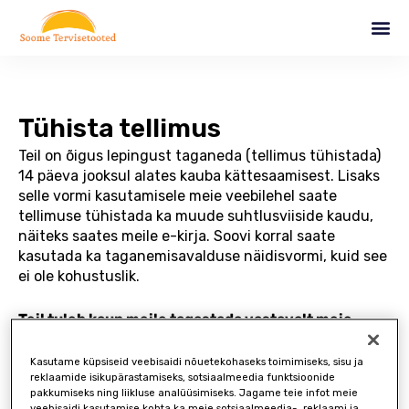
Skip
Me
to
content
Tühista tellimus
Teil on õigus lepingust taganeda (tellimus tühistada)
14 päeva jooksul alates kauba kättesaamisest. Lisaks
selle vormi kasutamisele meie veebilehel saate
tellimuse tühistada ka muude suhtlusviiside kaudu,
näiteks saates meile e-kirja. Soovi korral saate
kasutada ka taganemisavalduse näidisvormi, kuid see
ei ole kohustuslik.
Teil tuleb kaup meile tagastada vastavalt meie
tagastusjuhistele ning veenduda, et kaup vastab
tagastamise tingimustele.
Kasutame küpsiseid veebisaidi nõuetekohaseks toimimiseks, sisu ja
reklaamide isikupärastamiseks, sotsiaalmeedia funktsioonide
pakkumiseks ning liikluse analüüsimiseks. Jagame teie infot meie
Kui olete kauba kätte saanud vähem kui 14 päeva
veebisaidi kasutamise kohta ka meie sotsiaalmeedia-, reklaami ja