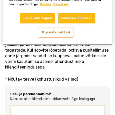
tagasi ja soovite kasutada allolevat vormi oma
analüüsipartneritega.
Cookies
Privaatsus
tellimuse tühistamise õiguse kasutamiseks, palun
täitke nõutud väljad ja kinnitage tellimuse
Lükka kõik tagasi
Luba kõik küpsised
tühistamine.
Küpsiste sätted
NB!
See vorm on mõeldud ainult lepingust
taganemise õiguse kasutamiseks esimese 14 päeva
jooksul pärast tellimuse kättesaamist, et ost
tagastada. Kui soovite lõpetada jooksva püsitellimuse
enne järgmist saadetise kuupäeva, palun võtke selle
vormi kasutamise asemel ühendust meie
klienditeenindusega.
* Nõutav teave (kohustuslikud väljad)
Ees- ja perekonnanimi*
Kasutatakse kliendi nime sidumiseks õige lepinguga.