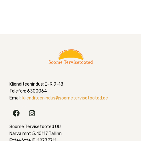
Klienditeenindus: E–R 9–18
Telefon: 6300064
Email:
klienditeenindus@soometervisetooted.ee
F
I
a
n
c
s
Soome Tervisetooted OÜ
e
t
Narva mnt 5, 10117 Tallinn
b
a
Ettevõtte ID: 12737711