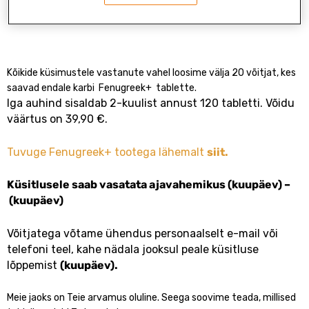
Kõikide küsimustele vastanute vahel loosime välja 20 võitjat, kes
saavad endale karbi Fenugreek+ tablette.
Iga auhind sisaldab 2-kuulist annust 120 tabletti. Võidu
väärtus on 39,90 €.
Tuvuge Fenugreek+ tootega lähemalt
siit.
Küsitlusele saab vasatata ajavahemikus (kuupäev) –
(kuupäev)
Võitjatega võtame ühendus personaalselt e-mail või
telefoni teel, kahe nädala jooksul peale küsitluse
lõppemist
(kuupäev).
Meie jaoks on Teie arvamus oluline. Seega soovime teada, millised