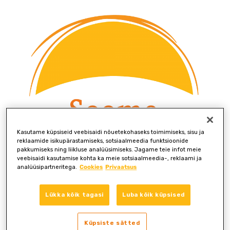
Kasutame küpsiseid veebisaidi nõuetekohaseks toimimiseks, sisu ja
reklaamide isikupärastamiseks, sotsiaalmeedia funktsioonide
pakkumiseks ning liikluse analüüsimiseks. Jagame teie infot meie
veebisaidi kasutamise kohta ka meie sotsiaalmeedia-, reklaami ja
analüüsipartneritega.
Cookies
Privaatsus
Lükka kõik tagasi
Luba kõik küpsised
Tere tulemast Soome
Tervisetoodete online-loosimisse!
Küpsiste sätted