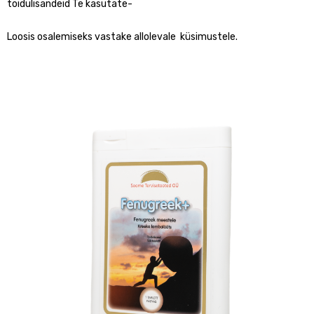
toidulisandeid Te kasutate-
Loosis osalemiseks vastake allolevale küsimustele.